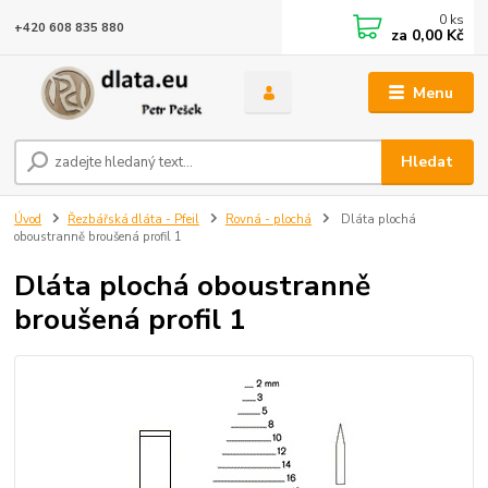
0
ks
+420 608 835 880
za
0,00 Kč
Menu
Hledat
Úvod
Řezbářská dláta - Pfeil
Rovná - plochá
Dláta plochá
oboustranně broušená profil 1
Dláta plochá oboustranně
broušená profil 1