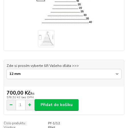
Zde si prosím vyberte šíři Vašeho dláta >>>
700,00 Kč
/
ks
578,51 Kč
bez DPH
Přidat do košíku
Číslo produktu:
Pf-1/12
Výrobce:
Pfeil