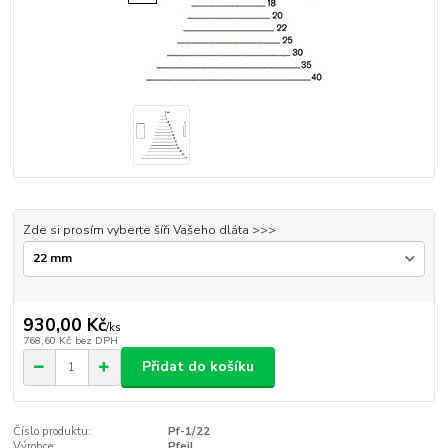
Zde si prosím vyberte šíři Vašeho dláta >>>
930,00 Kč
/
ks
768,60 Kč
bez DPH
Přidat do košíku
Číslo produktu:
Pf-1/22
Výrobce:
Pfeil