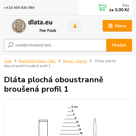
0
ks
+420 608 835 880
za
0,00 Kč
Menu
Hledat
Úvod
Řezbářská dláta - Pfeil
Rovná - plochá
Dláta plochá
oboustranně broušená profil 1
Dláta plochá oboustranně
broušená profil 1