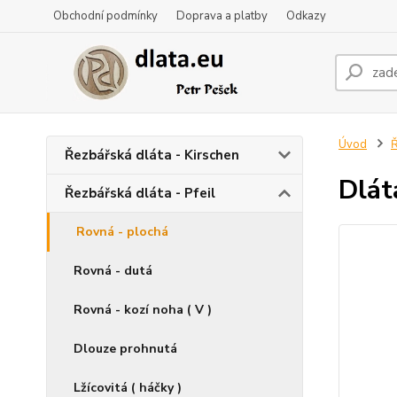
Obchodní podmínky
Doprava a platby
Odkazy
Úvod
Ř
Řezbářská dláta - Kirschen
Dlát
Řezbářská dláta - Pfeil
Rovná - plochá
Rovná - dutá
Rovná - kozí noha ( V )
Dlouze prohnutá
Lžícovitá ( háčky )