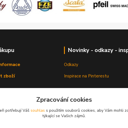
ákupu
Novinky - odkazy - ins
informace
Odkazy
t zboží
Inspirace na Pinterestu
Zpracování cookies
eři potřebují Váš
souhlas
s použitím souborů cookies, aby Vám mohli z
týkající se Vašich zájmů.