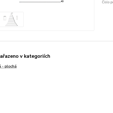
Číslo p
zařazeno v kategoriích
 - plochá