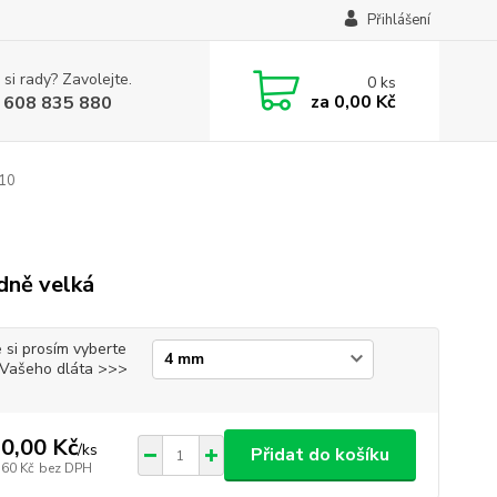
Přihlášení
 si rady? Zavolejte.
0
ks
za
0,00 Kč
 608 835 880
 10
dně velká
 si prosím vyberte
i Vašeho dláta >>>
0,00 Kč
/
ks
Přidat do košíku
,60 Kč
bez DPH