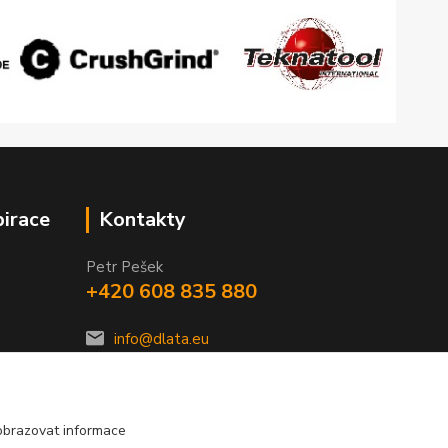
pirace
Kontakty
Petr Pešek
+420 608 835 880
info@dlata.eu
obrazovat informace