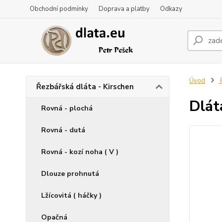
Obchodní podmínky
Doprava a platby
Odkazy
Úvod
Ř
Řezbářská dláta - Kirschen
Dlát
Rovná - plochá
Rovná - dutá
Rovná - kozí noha ( V )
Dlouze prohnutá
Lžícovitá ( háčky )
Opačná