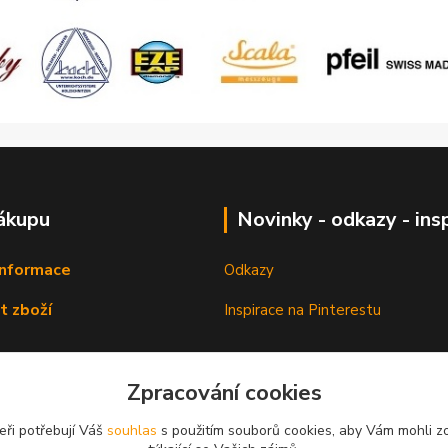
ákupu
Novinky - odkazy - ins
informace
Odkazy
t zboží
Inspirace na Pinterestu
Zpracování cookies
eři potřebují Váš
souhlas
s použitím souborů cookies, aby Vám mohli z