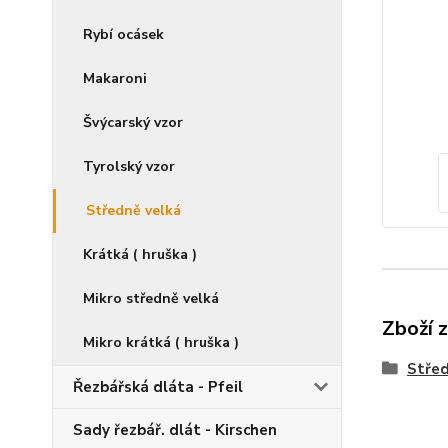
Rybí ocásek
Makaroni
Švýcarský vzor
Tyrolský vzor
Středně velká
Krátká ( hruška )
Mikro středně velká
Zboží 
Mikro krátká ( hruška )
Střed
Řezbářská dláta - Pfeil
Sady řezbář. dlát - Kirschen