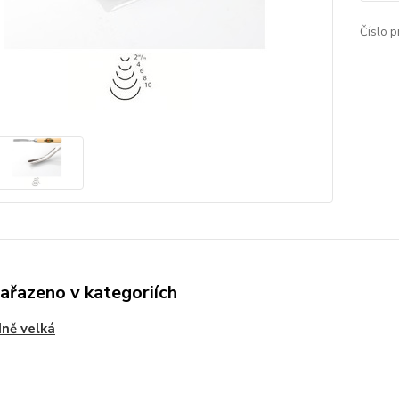
Číslo p
zařazeno v kategoriích
ně velká