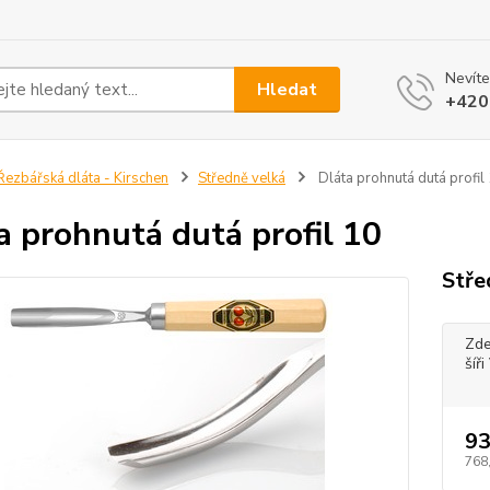
Nevíte
Hledat
+420
ezbářská dláta - Kirschen
Středně velká
Dláta prohnutá dutá profil
a prohnutá dutá profil 10
Stře
Zde
šíř
93
768