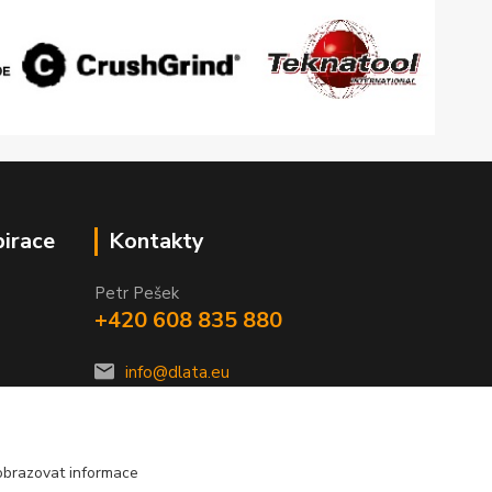
pirace
Kontakty
Petr Pešek
+420 608 835 880
info@dlata.eu
obrazovat informace