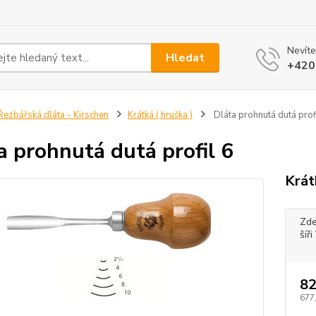
Nevíte
Hledat
+420
ezbářská dláta - Kirschen
Krátká ( hruška )
Dláta prohnutá dutá prof
a prohnutá dutá profil 6
Krát
Zde
šíř
82
677