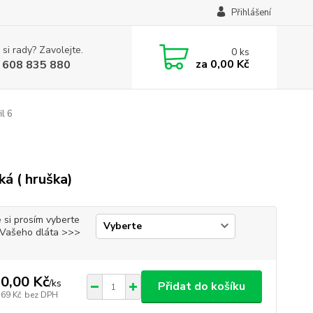
Přihlášení
 si rady? Zavolejte.
0
ks
za
0,00 Kč
 608 835 880
il 6
ká ( hruška)
 si prosím vyberte
i Vašeho dláta >>>
0,00 Kč
/
ks
Přidat do košíku
,69 Kč
bez DPH