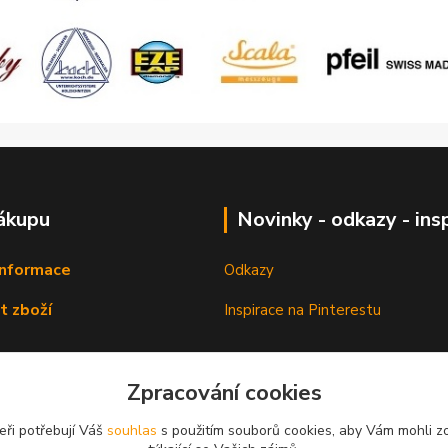
ákupu
Novinky - odkazy - ins
informace
Odkazy
t zboží
Inspirace na Pinterestu
Zpracování cookies
eři potřebují Váš
souhlas
s použitím souborů cookies, aby Vám mohli z