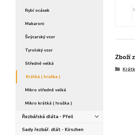
Rybí ocásek
Makaroni
Švýcarský vzor
Tyrolský vzor
Zboží 
Středně velká
Krátk
Krátká ( hruška )
Mikro středně velká
Mikro krátká ( hruška )
Řezbářská dláta - Pfeil
Sady řezbář. dlát - Kirschen