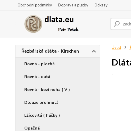
Obchodní podmínky
Doprava a platby
Odkazy
Úvod
Ř
Řezbářská dláta - Kirschen
Dlát
Rovná - plochá
Rovná - dutá
Rovná - kozí noha ( V )
Dlouze prohnutá
Lžícovitá ( háčky )
Opačná