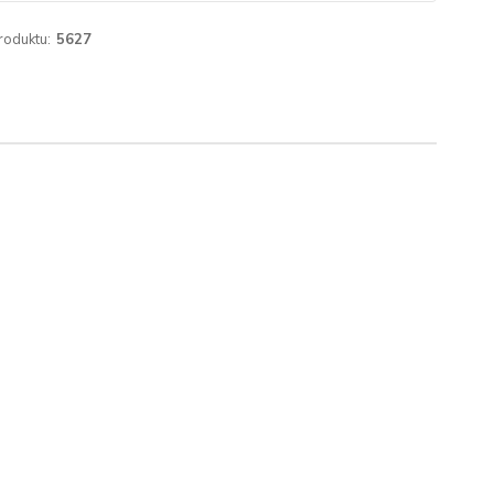
roduktu:
5627