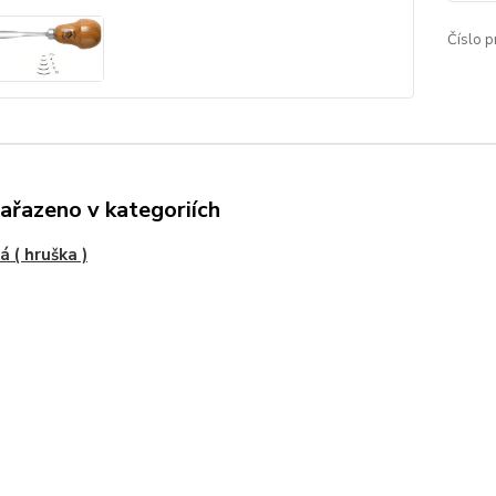
Číslo p
zařazeno v kategoriích
á ( hruška )