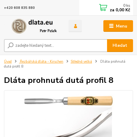
0
ks
+420 608 835 880
za
0,00 Kč
Menu
Hledat
Úvod
Řezbářská dláta - Kirschen
Středně velká
Dláta prohnutá
dutá profil 8
Dláta prohnutá dutá profil 8