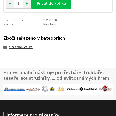
Přidat do košíku
Číslo produktu:
3217 010
Výrobce:
Kirschen
Zboží zařazeno v kategoriích
Středně velká
Profesionální nástroje pro řezbáře, truhláře,
tesaře, soustružníky, ... od světoznámých firem.
Informace pro zákazníky