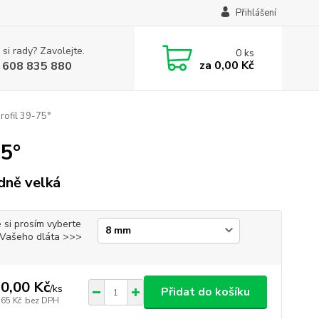
Přihlášení
 si rady? Zavolejte.
0
ks
za
0,00 Kč
 608 835 880
rofil 39-75°
75°
dně velká
 si prosím vyberte
i Vašeho dláta >>>
0,00 Kč
/
ks
Přidat do košíku
,65 Kč
bez DPH