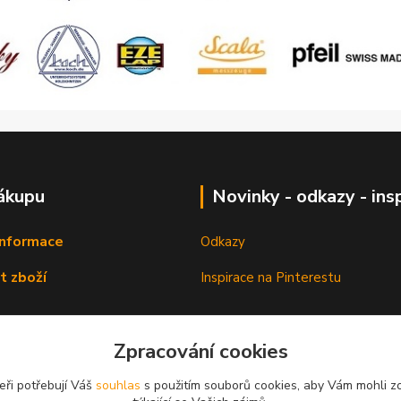
ákupu
Novinky - odkazy - ins
informace
Odkazy
t zboží
Inspirace na Pinterestu
Zpracování cookies
eři potřebují Váš
souhlas
s použitím souborů cookies, aby Vám mohli z