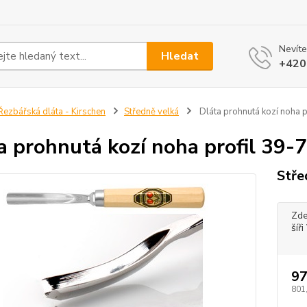
Nevíte
Hledat
+420
ezbářská dláta - Kirschen
Středně velká
Dláta prohnutá kozí noha p
a prohnutá kozí noha profil 39-
Stře
Zde
šíř
97
801