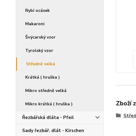
Rybí ocásek
Makaroni
Švýcarský vzor
Tyrolský vzor
Středně velká
Krátká ( hruška )
Mikro středně velká
Zboží 
Mikro krátká ( hruška )
Střed
Řezbářská dláta - Pfeil
Sady řezbář. dlát - Kirschen