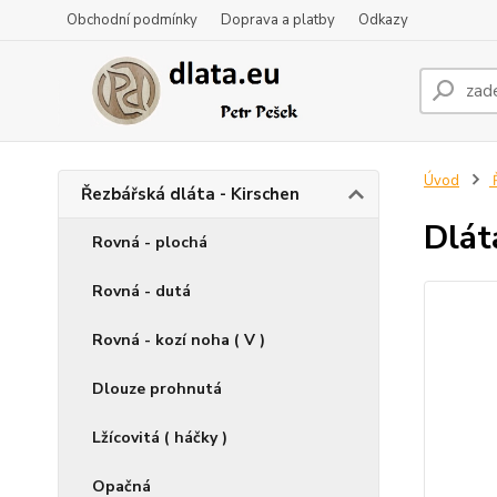
Obchodní podmínky
Doprava a platby
Odkazy
Úvod
Ř
Řezbářská dláta - Kirschen
Dlát
Rovná - plochá
Rovná - dutá
Rovná - kozí noha ( V )
Dlouze prohnutá
Lžícovitá ( háčky )
Opačná