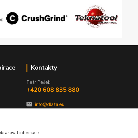
pirace
Kontakty
Petr Pešek
+420 608 835 880
info@dlata.eu
obrazovat informace