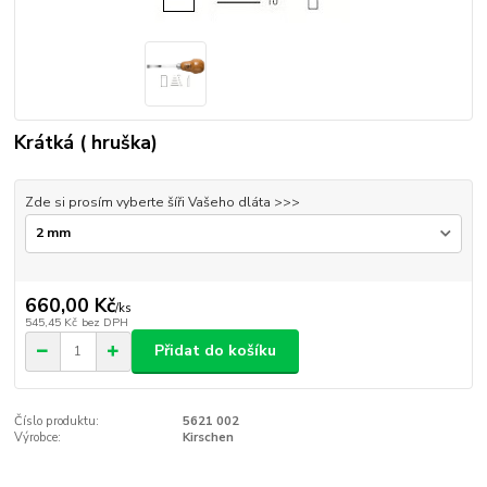
Krátká ( hruška)
Zde si prosím vyberte šíři Vašeho dláta >>>
660,00 Kč
/
ks
545,45 Kč
bez DPH
Přidat do košíku
Číslo produktu:
5621 002
Výrobce:
Kirschen