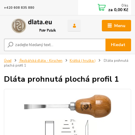
0
ks
+420 608 835 880
za
0,00 Kč
Menu
Hledat
Úvod
Řezbářská dláta - Kirschen
Krátká ( hruška )
Dláta prohnutá
plochá profil 1
Dláta prohnutá plochá profil 1