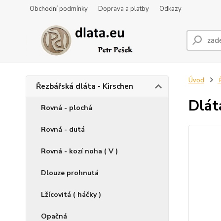
Obchodní podmínky
Doprava a platby
Odkazy
Úvod
Ř
Řezbářská dláta - Kirschen
Dlát
Rovná - plochá
Rovná - dutá
Rovná - kozí noha ( V )
Dlouze prohnutá
Lžícovitá ( háčky )
Opačná