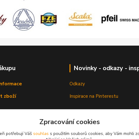
ákupu
Novinky - odkazy - ins
informace
Odkazy
t zboží
Inspirace na Pinterestu
Zpracování cookies
eři potřebují Váš
souhlas
s použitím souborů cookies, aby Vám mohli z