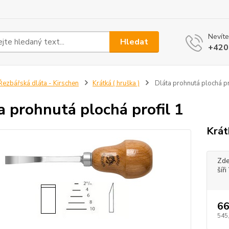
Nevíte
Hledat
+420
ezbářská dláta - Kirschen
Krátká ( hruška )
Dláta prohnutá plochá pr
a prohnutá plochá profil 1
Krát
Zde
šíř
66
545