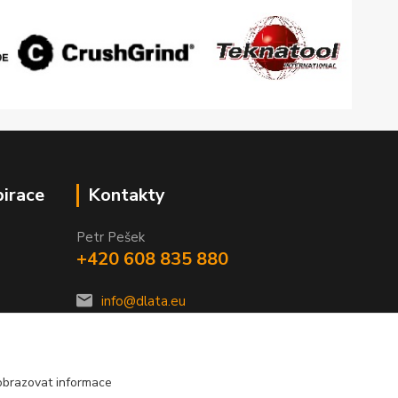
pirace
Kontakty
Petr Pešek
+420 608 835 880
info@dlata.eu
obrazovat informace