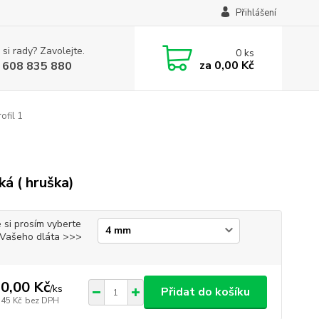
Přihlášení
 si rady? Zavolejte.
0
ks
za
0,00 Kč
 608 835 880
ofil 1
ká ( hruška)
 si prosím vyberte
i Vašeho dláta >>>
0,00 Kč
/
ks
Přidat do košíku
,45 Kč
bez DPH