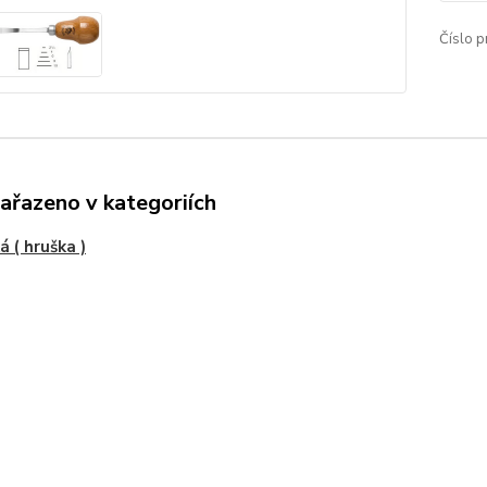
Číslo p
zařazeno v kategoriích
á ( hruška )