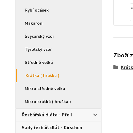
Rybí ocásek
Makaroni
Švýcarský vzor
Tyrolský vzor
Zboží 
Středně velká
Krátk
Krátká ( hruška )
Mikro středně velká
Mikro krátká ( hruška )
Řezbářská dláta - Pfeil
Sady řezbář. dlát - Kirschen