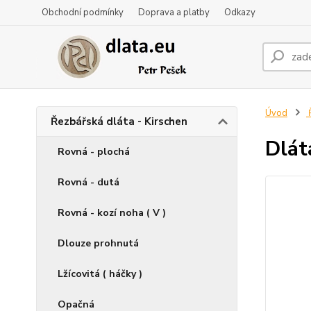
Obchodní podmínky
Doprava a platby
Odkazy
Úvod
Ř
Řezbářská dláta - Kirschen
Dlát
Rovná - plochá
Rovná - dutá
Rovná - kozí noha ( V )
Dlouze prohnutá
Lžícovitá ( háčky )
Opačná