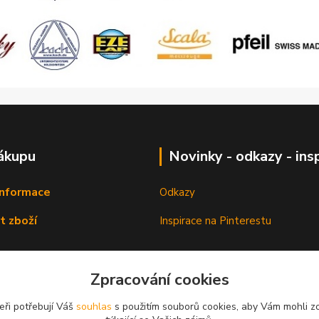
ákupu
Novinky - odkazy - ins
informace
Odkazy
t zboží
Inspirace na Pinterestu
Zpracování cookies
eři potřebují Váš
souhlas
s použitím souborů cookies, aby Vám mohli z