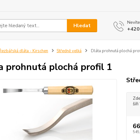
Nevíte
Hledat
+420
ezbářská dláta - Kirschen
Středně velká
Dláta prohnutá plochá prof
a prohnutá plochá profil 1
Stře
Zde
šíř
66
545