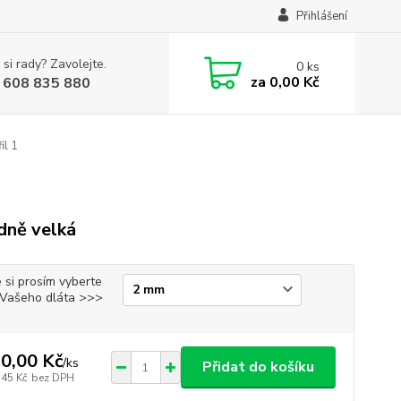
Přihlášení
 si rady? Zavolejte.
0
ks
za
0,00 Kč
 608 835 880
il 1
dně velká
 si prosím vyberte
i Vašeho dláta >>>
0,00 Kč
/
ks
Přidat do košíku
,45 Kč
bez DPH