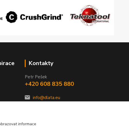
pirace
Kontakty
Petr Pešek
+420 608 835 880
info@dlata.eu
obrazovat informace