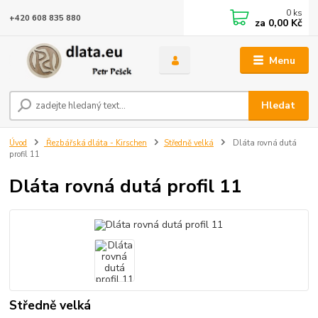
0
ks
+420 608 835 880
za
0,00 Kč
Menu
Hledat
Úvod
Řezbářská dláta - Kirschen
Středně velká
Dláta rovná dutá
profil 11
Dláta rovná dutá profil 11
Středně velká