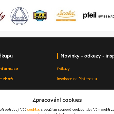
ákupu
Novinky - odkazy - ins
informace
Odkazy
t zboží
Inspirace na Pinterestu
Zpracování cookies
eři potřebují Váš
souhlas
s použitím souborů cookies, aby Vám mohli z