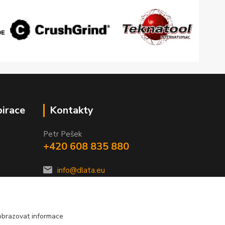
pirace
Kontakty
Petr Pešek
+420 608 835 880
info@dlata.eu
obrazovat informace