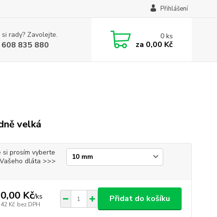
Přihlášení
 si rady? Zavolejte.
0
ks
za
0,00 Kč
 608 835 880
dně velká
 si prosím vyberte
i Vašeho dláta >>>
0,00 Kč
/
ks
Přidat do košíku
,42 Kč
bez DPH