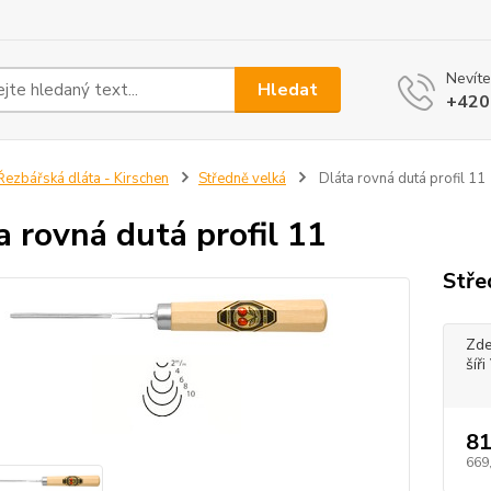
Nevíte
Hledat
+420
ezbářská dláta - Kirschen
Středně velká
Dláta rovná dutá profil 11
a rovná dutá profil 11
Stře
Zde
šíř
81
669