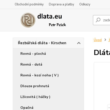
Obchodní podmínky
Doprava a platby
Odkazy
Úvod
Ř
Řezbářská dláta - Kirschen
Dlát
Rovná - plochá
Rovná - dutá
Rovná - kozí noha ( V )
Dlouze prohnutá
Lžícovitá ( háčky )
Opačná