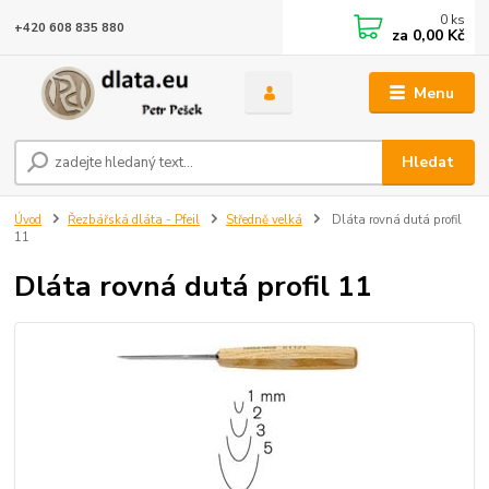
0
ks
+420 608 835 880
za
0,00 Kč
Menu
Hledat
Úvod
Řezbářská dláta - Pfeil
Středně velká
Dláta rovná dutá profil
11
Dláta rovná dutá profil 11