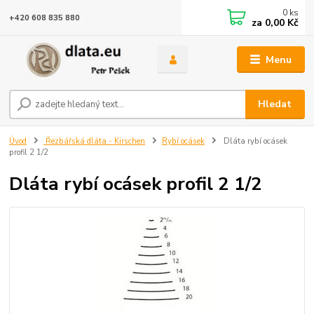
0
ks
+420 608 835 880
za
0,00 Kč
Menu
Hledat
Úvod
Řezbářská dláta - Kirschen
Rybí ocásek
Dláta rybí ocásek
profil 2 1/2
Dláta rybí ocásek profil 2 1/2