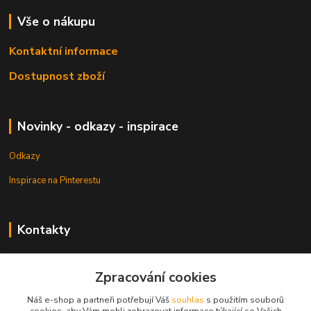
Vše o nákupu
Kontaktní informace
Dostupnost zboží
Novinky - odkazy - inspirace
Odkazy
Inspirace na Pinterestu
Kontakty
Petr Pešek
+420 608 835 880
Zpracování cookies
Náš e-shop a partneři potřebují Váš
souhlas
s použitím souborů
info@dlata.eu