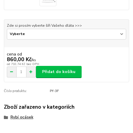
Zde si prosím vyberte šíři Vašeho dláta >>>
cena od
860,00 Kč
/
ks
od
710,74 Kč
bez DPH
Přidat do košíku
Číslo produktu:
Pf-3F
Zboží zařazeno v kategoriích
Rybí ocásek