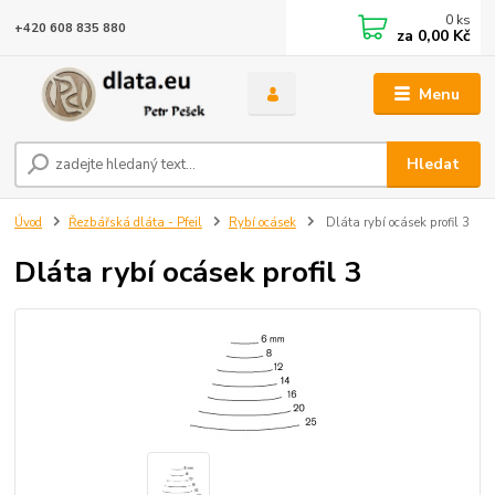
0
ks
+420 608 835 880
za
0,00 Kč
Menu
Hledat
Úvod
Řezbářská dláta - Pfeil
Rybí ocásek
Dláta rybí ocásek profil 3
Dláta rybí ocásek profil 3