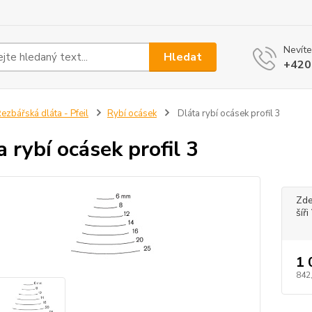
Nevíte
Hledat
+420
ezbářská dláta - Pfeil
Rybí ocásek
Dláta rybí ocásek profil 3
a rybí ocásek profil 3
Zde
šíř
1 
842