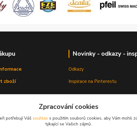
ákupu
Novinky - odkazy - ins
informace
Odkazy
t zboží
Inspirace na Pinterestu
Zpracování cookies
eři potřebují Váš
souhlas
s použitím souborů cookies, aby Vám mohli z
týkající se Vašich zájmů.