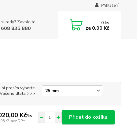
Přihlášení
 si rady? Zavolejte.
0
ks
za
0,00 Kč
 608 835 880
 si prosím vyberte
i Vašeho dláta >>>
020,00 Kč
/
ks
Přidat do košíku
,98 Kč
bez DPH