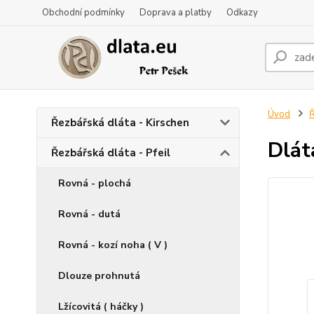
Obchodní podmínky
Doprava a platby
Odkazy
Úvod
Ř
Řezbářská dláta - Kirschen
Dlát
Řezbářská dláta - Pfeil
Rovná - plochá
Rovná - dutá
Rovná - kozí noha ( V )
Dlouze prohnutá
Lžícovitá ( háčky )