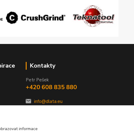
pirace
Kontakty
Petr Pešek
+420 608 835 880
info@dlata.eu
obrazovat informace