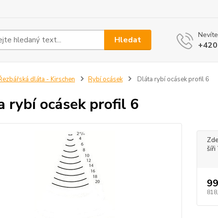
Nevíte
Hledat
+420
ezbářská dláta - Kirschen
Rybí ocásek
Dláta rybí ocásek profil 6
a rybí ocásek profil 6
Zde
šíř
99
818