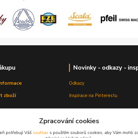
ákupu
Novinky - odkazy - ins
informace
Odkazy
t zboží
Inspirace na Pinterestu
Zpracování cookies
eři potřebují Váš
souhlas
s použitím souborů cookies, aby Vám mohli z