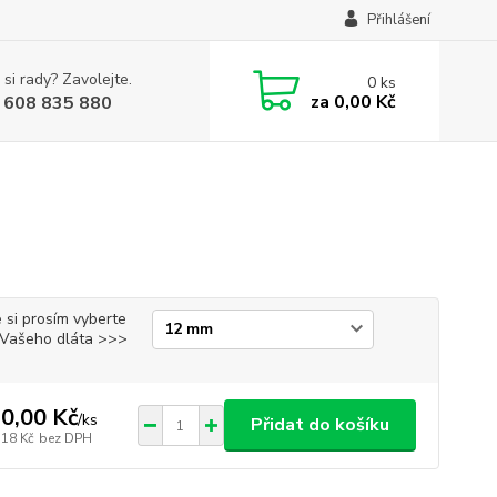
Přihlášení
 si rady? Zavolejte.
0
ks
za
0,00 Kč
 608 835 880
 si prosím vyberte
i Vašeho dláta >>>
0,00 Kč
/
ks
Přidat do košíku
,18 Kč
bez DPH