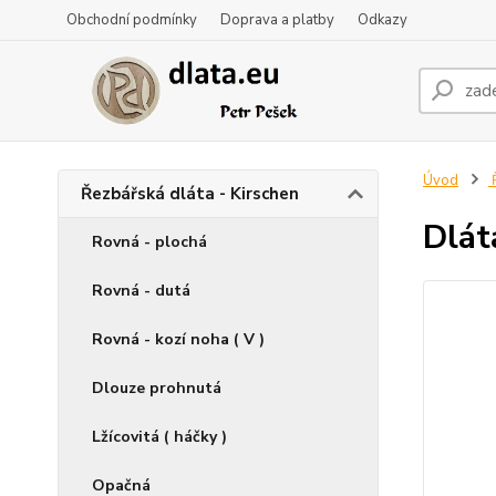
Obchodní podmínky
Doprava a platby
Odkazy
Úvod
Ř
Řezbářská dláta - Kirschen
Dlát
Rovná - plochá
Rovná - dutá
Rovná - kozí noha ( V )
Dlouze prohnutá
Lžícovitá ( háčky )
Opačná