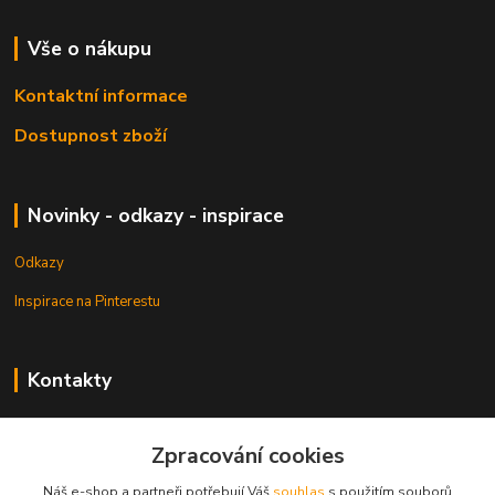
Vše o nákupu
Kontaktní informace
Dostupnost zboží
Novinky - odkazy - inspirace
Odkazy
Inspirace na Pinterestu
Kontakty
Petr Pešek
+420 608 835 880
Zpracování cookies
Náš e-shop a partneři potřebují Váš
souhlas
s použitím souborů
info@dlata.eu