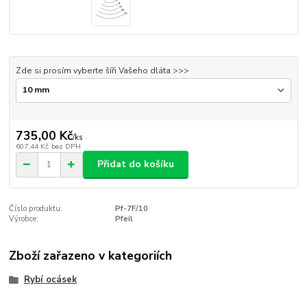
Zde si prosím vyberte šíři Vašeho dláta >>>
735,00 Kč
/
ks
607,44 Kč
bez DPH
Přidat do košíku
Číslo produktu:
Pf-7F/10
Výrobce:
Pfeil
Zboží zařazeno v kategoriích
Rybí ocásek