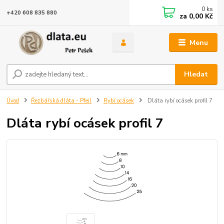
0
ks
+420 608 835 880
za
0,00 Kč
Menu
Hledat
Úvod
Řezbářská dláta - Pfeil
Rybí ocásek
Dláta rybí ocásek profil 7
Dláta rybí ocásek profil 7