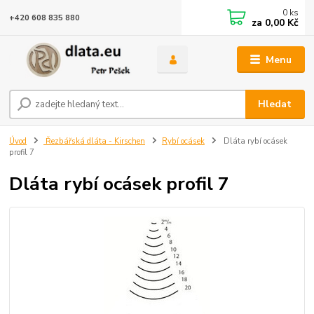
0
ks
+420 608 835 880
za
0,00 Kč
Menu
Hledat
Úvod
Řezbářská dláta - Kirschen
Rybí ocásek
Dláta rybí ocásek
profil 7
Dláta rybí ocásek profil 7