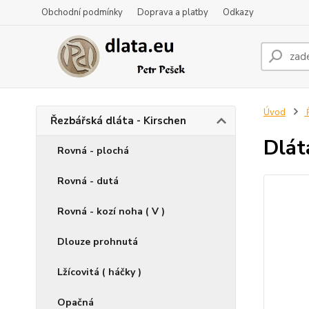
Obchodní podmínky
Doprava a platby
Odkazy
Úvod
Ř
Řezbářská dláta - Kirschen
Dlát
Rovná - plochá
Rovná - dutá
Rovná - kozí noha ( V )
Dlouze prohnutá
Lžícovitá ( háčky )
Opačná