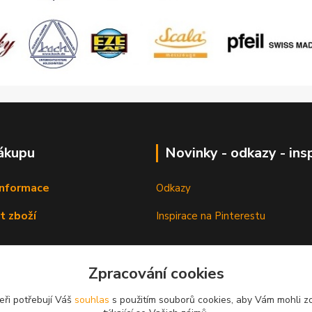
ákupu
Novinky - odkazy - ins
informace
Odkazy
t zboží
Inspirace na Pinterestu
Zpracování cookies
eři potřebují Váš
souhlas
s použitím souborů cookies, aby Vám mohli z