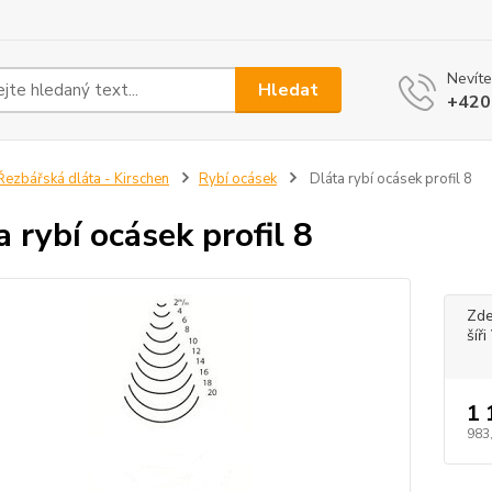
Nevíte
Hledat
+420
ezbářská dláta - Kirschen
Rybí ocásek
Dláta rybí ocásek profil 8
a rybí ocásek profil 8
Zde
šíř
1 
983