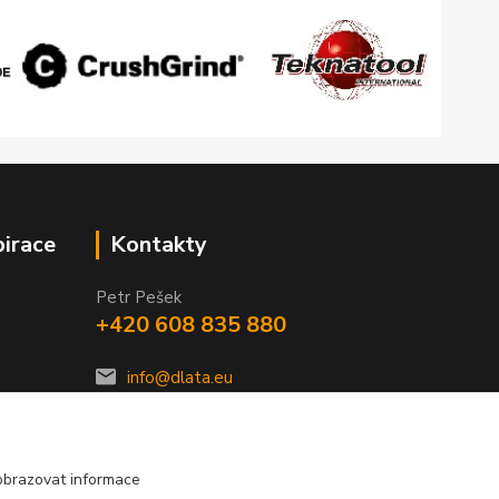
pirace
Kontakty
Petr Pešek
+420 608 835 880
info@dlata.eu
obrazovat informace