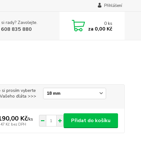
Přihlášení
 si rady? Zavolejte.
0
ks
za
0,00 Kč
 608 835 880
 si prosím vyberte
i Vašeho dláta >>>
190,00 Kč
/
ks
Přidat do košíku
,47 Kč
bez DPH