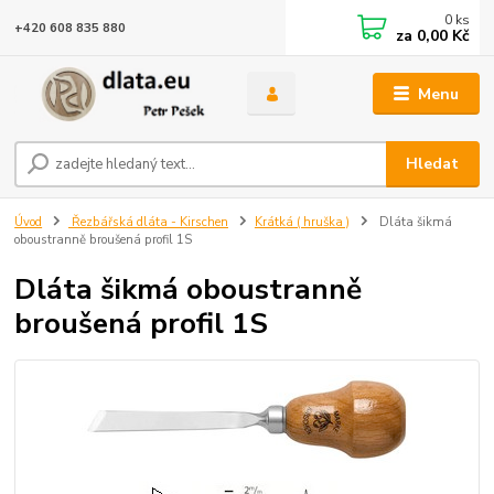
0
ks
+420 608 835 880
za
0,00 Kč
Menu
Hledat
Úvod
Řezbářská dláta - Kirschen
Krátká ( hruška )
Dláta šikmá
oboustranně broušená profil 1S
Dláta šikmá oboustranně
broušená profil 1S