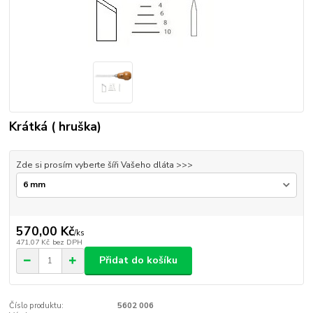
Krátká ( hruška)
Zde si prosím vyberte šíři Vašeho dláta >>>
570,00 Kč
/
ks
471,07 Kč
bez DPH
Přidat do košíku
Číslo produktu:
5602 006