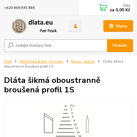
0
ks
+420 608 835 880
za
0,00 Kč
Menu
Hledat
Úvod
Řezbářská dláta - Kirschen
Rovná - plochá
Dláta šikmá
oboustranně broušená profil 1S
Dláta šikmá oboustranně
broušená profil 1S