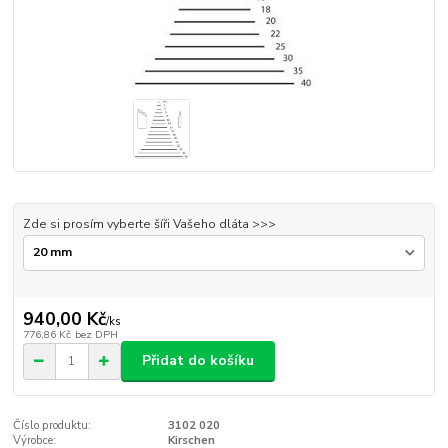
Zde si prosím vyberte šíři Vašeho dláta >>>
940,00 Kč
/
ks
776,86 Kč
bez DPH
Přidat do košíku
Číslo produktu:
3102 020
Výrobce:
Kirschen