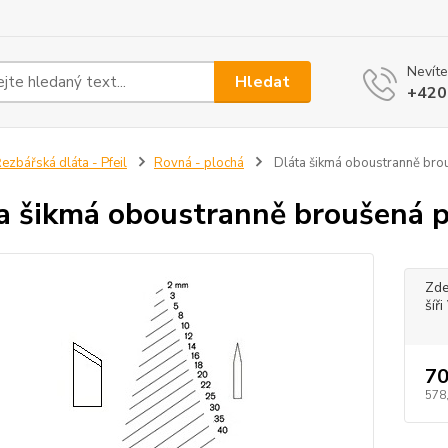
Nevíte
Hledat
+420
ezbářská dláta - Pfeil
Rovná - plochá
Dláta šikmá oboustranně brou
a šikmá oboustranně broušená p
Zde
šíř
70
578