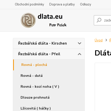
Obchodní podmínky
Doprava a platby
Odkazy
Úvod
Ř
Řezbářská dláta - Kirschen
Dlát
Řezbářská dláta - Pfeil
Rovná - plochá
Rovná - dutá
Rovná - kozí noha ( V )
Dlouze prohnutá
Lžícovitá ( háčky )