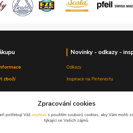
ákupu
Novinky - odkazy - ins
informace
Odkazy
t zboží
Inspirace na Pinterestu
Zpracování cookies
eři potřebují Váš
souhlas
s použitím souborů cookies, aby Vám mohli z
týkající se Vašich zájmů.