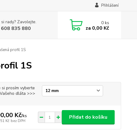
Přihlášení
 si rady? Zavolejte.
0
ks
za
0,00 Kč
 608 835 880
šená profil 1S
rofil 1S
 si prosím vyberte
i Vašeho dláta >>>
0,00 Kč
/
ks
Přidat do košíku
,51 Kč
bez DPH