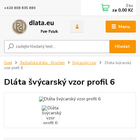
0
ks
+420 608 835 880
za
0,00 Kč
Menu
Hledat
Úvod
Řezbářská dláta - Kirschen
Švýcarský vzor
Dláta švýcarský
vzor profil 6
Dláta švýcarský vzor profil 6