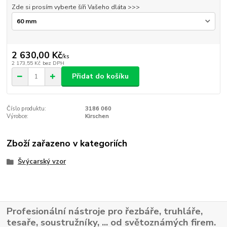
Zde si prosím vyberte šíři Vašeho dláta >>>
2 630,00 Kč
/
ks
2 173,55 Kč
bez DPH
Přidat do košíku
Číslo produktu:
3186 060
Výrobce:
Kirschen
Zboží zařazeno v kategoriích
Švýcarský vzor
Profesionální nástroje pro řezbáře, truhláře,
tesaře, soustružníky, ... od světoznámých firem.