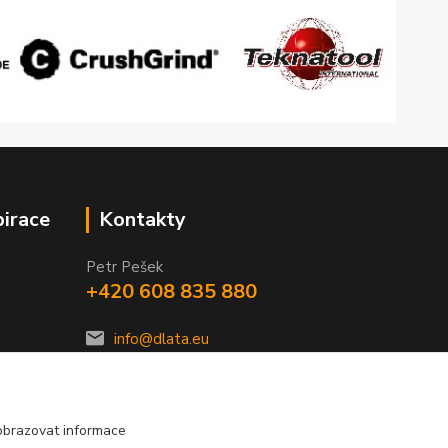
pirace
Kontakty
Petr Pešek
+420 608 835 880
info@dlata.eu
obrazovat informace