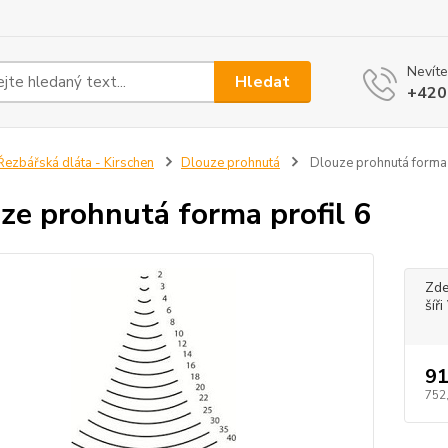
Nevíte
Hledat
+420
ezbářská dláta - Kirschen
Dlouze prohnutá
Dlouze prohnutá forma 
ze prohnutá forma profil 6
Zde
šíř
91
752