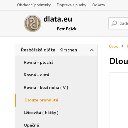
Obchodní podmínky
Doprava a platby
Odkazy
Úvod
Ř
Řezbářská dláta - Kirschen
Dlou
Rovná - plochá
Rovná - dutá
Rovná - kozí noha ( V )
Dlouze prohnutá
Lžícovitá ( háčky )
Opačná