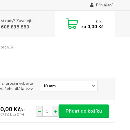
Přihlášení
 si rady? Zavolejte.
0
ks
za
0,00 Kč
 608 835 880
profil 6
 si prosím vyberte
i Vašeho dláta >>>
0,00 Kč
/
ks
Přidat do košíku
,07 Kč
bez DPH