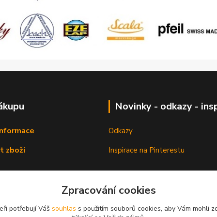
ákupu
Novinky - odkazy - ins
informace
Odkazy
t zboží
Inspirace na Pinterestu
Zpracování cookies
eři potřebují Váš
souhlas
s použitím souborů cookies, aby Vám mohli z