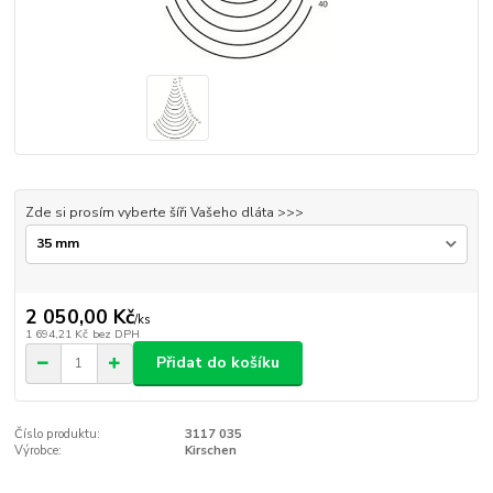
Zde si prosím vyberte šíři Vašeho dláta >>>
2 050,00 Kč
/
ks
1 694,21 Kč
bez DPH
Přidat do košíku
Číslo produktu:
3117 035
Výrobce:
Kirschen