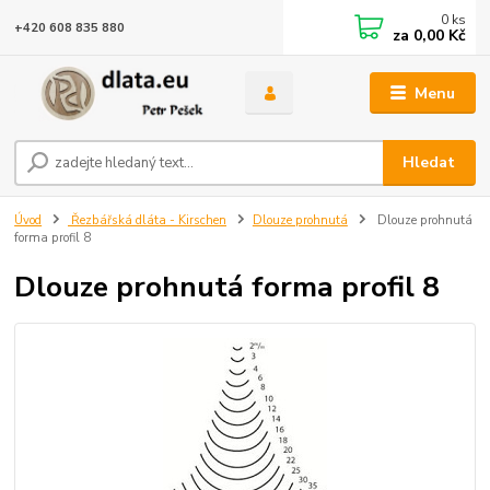
0
ks
+420 608 835 880
za
0,00 Kč
Menu
Hledat
Úvod
Řezbářská dláta - Kirschen
Dlouze prohnutá
Dlouze prohnutá
forma profil 8
Dlouze prohnutá forma profil 8