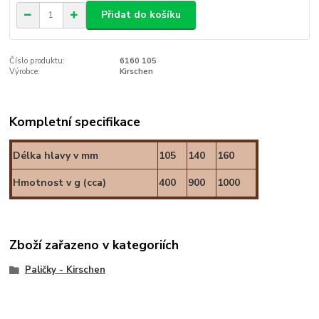
Přidat do košíku
Číslo produktu:
6160 105
Výrobce:
Kirschen
Kompletní specifikace
Délka hlavy v mm
105
140
160
Hmotnost v g (cca)
400
900
1000
Zboží zařazeno v kategoriích
Paličky - Kirschen