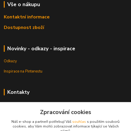
Vše o nákupu
Kontaktní informace
Dostupnost zboží
Novinky - odkazy - inspirace
Odkazy
Inspirace na Pinterestu
Kontakty
Petr Pešek
+420 608 835 880
Zpracování cookies
Náš e-shop a partneři potřebují Váš
souhlas
s použitím souborů
info@dlata.eu
cookies, aby Vám mohli zobrazovat informace týkající se Vašich