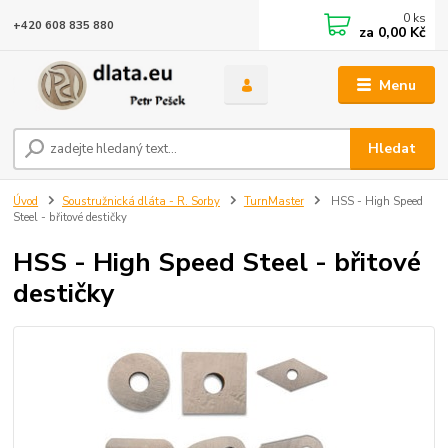
0
ks
+420 608 835 880
za
0,00 Kč
Menu
Hledat
Úvod
Soustružnická dláta - R. Sorby
TurnMaster
HSS - High Speed
Steel - břitové destičky
HSS - High Speed Steel - břitové
destičky