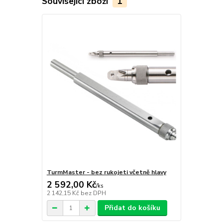
Související zboží
1
TurmMaster - bez rukojeti včetně hlavy
2 592,00 Kč
/
ks
2 142,15 Kč
bez DPH
Přidat do košíku