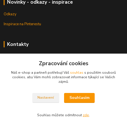
Novinky - odkazy - inspirace
Odkazy
Inspirace na Pinterestu
Kontakty
Petr Pešek
+420 608 835 880
Zpracování cookies
Náš e-shop a partneři potřebují Váš
souhlas
s použitím souborů
info@dlata.eu
cookies, aby Vám mohli zobrazovat informace týkající se Vašich
zájmů.
Souhlasím
Nastavení
© Copyright 2013 - 2026 Dlata.eu
Souhlas můžete odmítnout
zde
.
Vytvořeno na
Eshop-rychle.cz