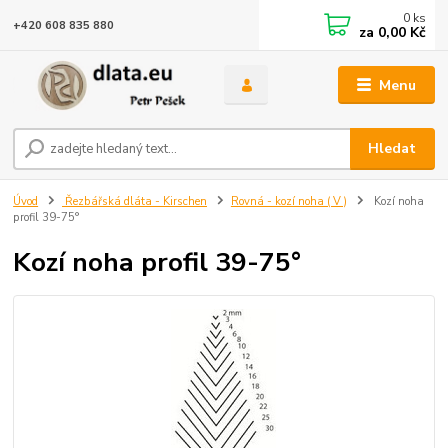
0
ks
+420 608 835 880
za
0,00 Kč
Menu
Hledat
Úvod
Řezbářská dláta - Kirschen
Rovná - kozí noha ( V )
Kozí noha
profil 39-75°
Kozí noha profil 39-75°