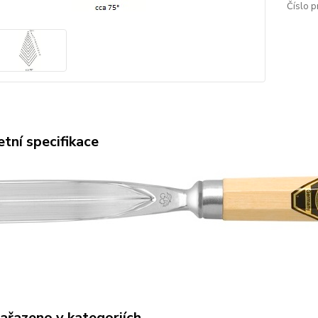
Číslo p
tní specifikace
zařazeno v kategoriích