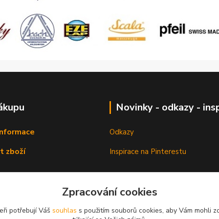
ákupu
Novinky - odkazy - ins
informace
Odkazy
t zboží
Inspirace na Pinterestu
Zpracování cookies
eři potřebují Váš
souhlas
s použitím souborů cookies, aby Vám mohli z