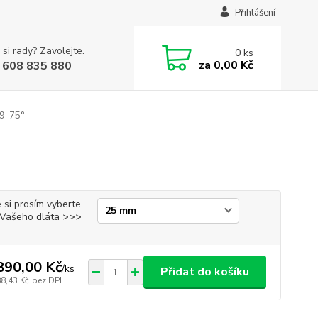
Přihlášení
 si rady? Zavolejte.
0
ks
za
0,00 Kč
 608 835 880
39-75°
 si prosím vyberte
i Vašeho dláta >>>
890,00 Kč
/
ks
Přidat do košíku
88,43 Kč
bez DPH