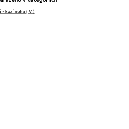
 - kozí noha ( V )