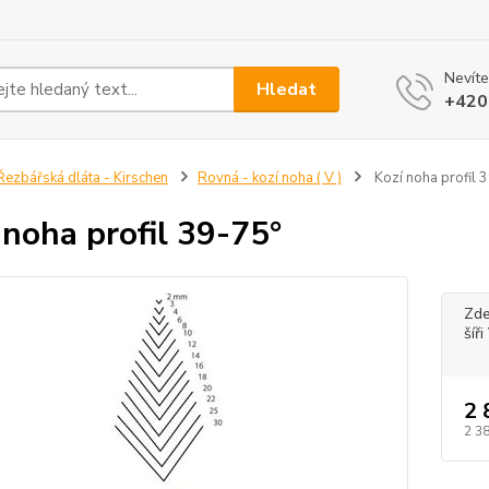
Nevíte
Hledat
+420
ezbářská dláta - Kirschen
Rovná - kozí noha ( V )
Kozí noha profil 
 noha profil 39-75°
Zde
šíř
2 
2 3