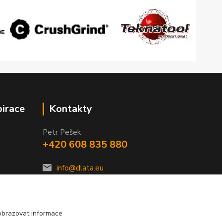
pirace
Kontakty
Petr Pešek
+420 608 835 880
info@dlata.eu
obrazovat informace