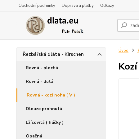
Obchodní podmínky
Doprava a platby
Odkazy
Úvod
Ř
Řezbářská dláta - Kirschen
Kozí
Rovná - plochá
Rovná - dutá
Rovná - kozí noha ( V )
Dlouze prohnutá
Lžícovitá ( háčky )
Opačná