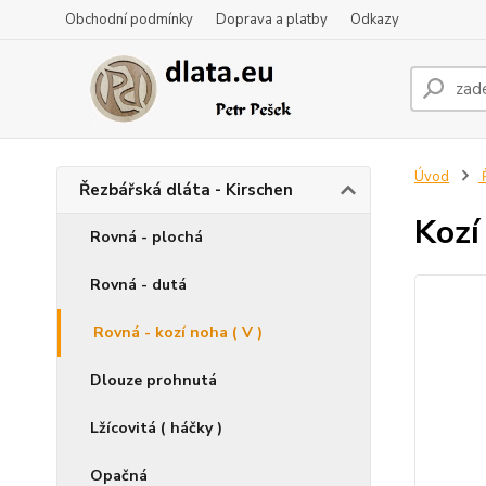
Obchodní podmínky
Doprava a platby
Odkazy
Úvod
Ř
Řezbářská dláta - Kirschen
Kozí
Rovná - plochá
Rovná - dutá
Rovná - kozí noha ( V )
Dlouze prohnutá
Lžícovitá ( háčky )
Opačná