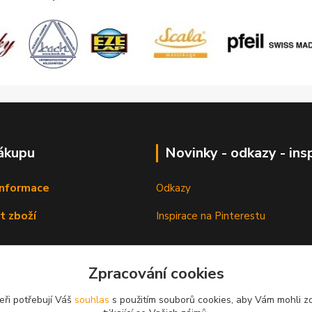
ákupu
Novinky - odkazy - ins
informace
Odkazy
t zboží
Inspirace na Pinterestu
Zpracování cookies
eři potřebují Váš
souhlas
s použitím souborů cookies, aby Vám mohli z