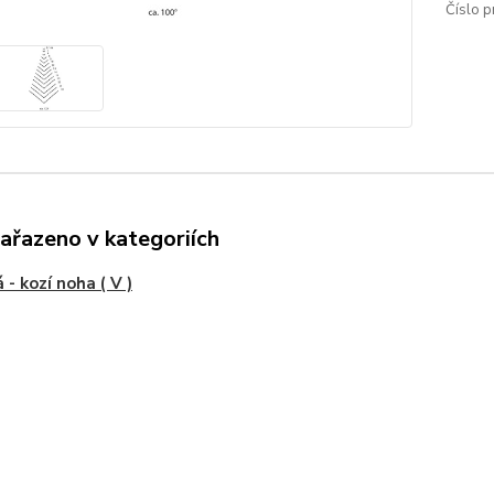
Číslo p
zařazeno v kategoriích
 - kozí noha ( V )