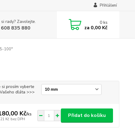
Přihlášení
 si rady? Zavolejte.
0
ks
za
0,00 Kč
 608 835 880
45-100°
 si prosím vyberte
i Vašeho dláta >>>
180,00 Kč
/
ks
Přidat do košíku
,21 Kč
bez DPH