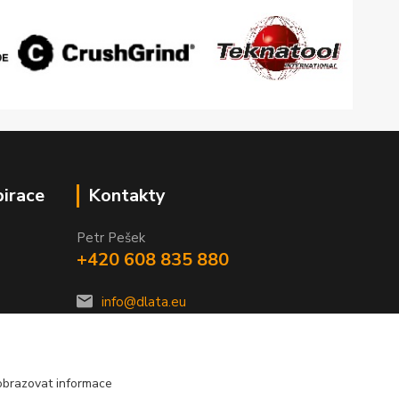
pirace
Kontakty
Petr Pešek
+420 608 835 880
info@dlata.eu
obrazovat informace