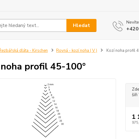
Nevíte
Hledat
+420
ezbářská dláta - Kirschen
Rovná - kozí noha ( V )
Kozí noha profil 
 noha profil 45-100°
Zde
šíř
1 
975