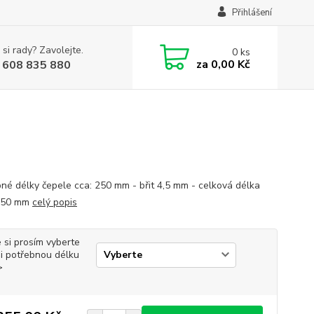
Přihlášení
 si rady? Zavolejte.
0
ks
za
0,00 Kč
 608 835 880
né délky čepele cca: 250 mm - břit 4,5 mm - celková délka
 450 mm
celý popis
 si prosím vyberte
i potřebnou délku
>