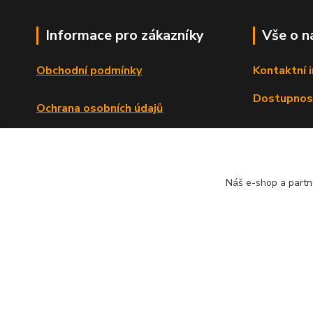
Informace pro zákazníky
Vše o n
Obchodní podmínky
Kontaktní 
Dostupnos
Ochrana osobních údajů
Reklamační řád
Formulář o odstoupení od smlouvy
Náš e-shop a partn
© Copyright 2013 - 2026 Dlata.eu