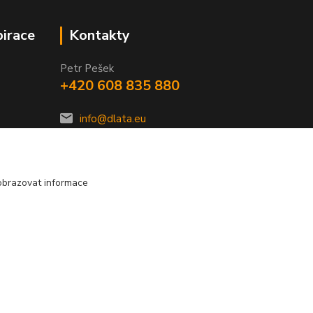
pirace
Kontakty
Petr Pešek
+420 608 835 880
info@dlata.eu
obrazovat informace
Vytvořeno na
Eshop-rychle.cz