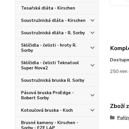
Tesařská dláta - Kirschen
Soustružnická dláta - Kirschen
Soustružnická dláta - R. Sorby
Sklíčidla - čelisti - hroty R.
Komple
Sorby
Dostupn
Sklíčidla - čelisti Teknatool
Super Nova2
250 mm -
Soustružnická bruska R. Sorby
Pásová bruska ProEdge -
Robert Sorby
Zboží 
Kotoučová bruska - Koch
Poříz
Brusné kameny - Kirschen -
Sorby - EZE LAP