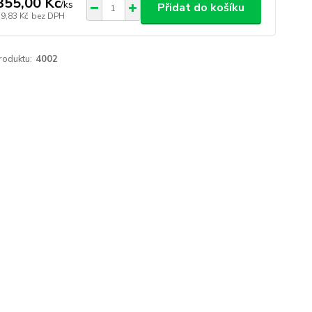
355,00 Kč
/
ks
Přidat do košíku
19,83 Kč
bez DPH
roduktu:
4002