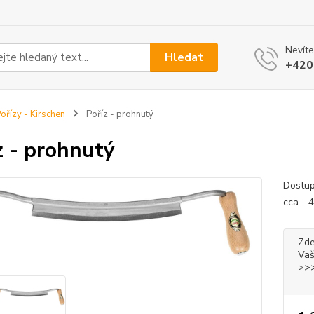
Nevíte
Hledat
+420
ořízy - Kirschen
Poříz - prohnutý
z - prohnutý
Dostup
cca -
Zde
Vaš
>>