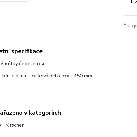
1 
1 1
Číslo p
tní specifikace
é délky čepele cca:
 břit 4,5 mm - celková délka cca - 450 mm
zařazeno v kategoriích
y - Kirschen