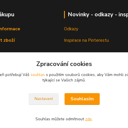
ákupu
Novinky - odkazy - ins
informace
Odkazy
t zboží
Inspirace na Pinterestu
Zpracování cookies
eři potřebují Váš
souhlas
s použitím souborů cookies, aby Vám mohli z
týkající se Vašich zájmů.
Souhlasím
Nastavení
Souhlas můžete odmítnout
zde
.