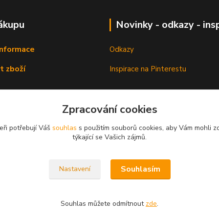
ákupu
Novinky - odkazy - ins
informace
Odkazy
t zboží
Inspirace na Pinterestu
Zpracování cookies
eři potřebují Váš
souhlas
s použitím souborů cookies, aby Vám mohli z
týkající se Vašich zájmů.
Souhlasím
Nastavení
Souhlas můžete odmítnout
zde
.