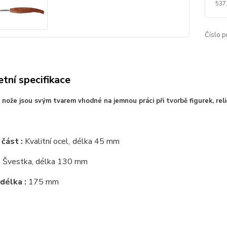
537
Číslo p
tní specifikace
 nože jsou svým tvarem vhodné
na jemnou práci při tvorbě figurek, relié
 část :
Kvalitní ocel
délka 45 mm
,
:
Švestka, délka 130 mm
délka :
175 mm