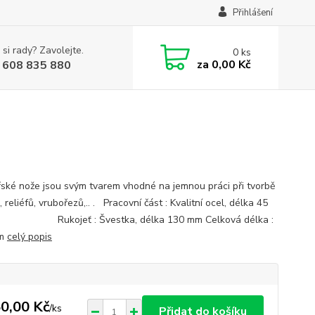
Přihlášení
 si rady? Zavolejte.
0
ks
za
0,00 Kč
 608 835 880
ské nože jsou svým tvarem vhodné na jemnou práci při tvorbě
, reliéfů, vrubořezů,.. . Pracovní část : Kvalitní ocel, délka 45
kojeť : Švestka, délka 130 mm Celková délka :
mm
celý popis
0,00 Kč
/
ks
Přidat do košíku