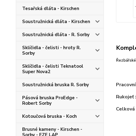
Tesařská dláta - Kirschen
Soustružnická dláta - Kirschen
Soustružnická dláta - R. Sorby
Komple
Sklíčidla - čelisti - hroty R.
Sorby
Řezbářské
Sklíčidla - čelisti Teknatool
Super Nova2
Pracovní
Soustružnická bruska R. Sorby
Rukojeť 
Pásová bruska ProEdge -
Robert Sorby
Celková 
Kotoučová bruska - Koch
Brusné kameny - Kirschen -
Sorby - EZE LAP