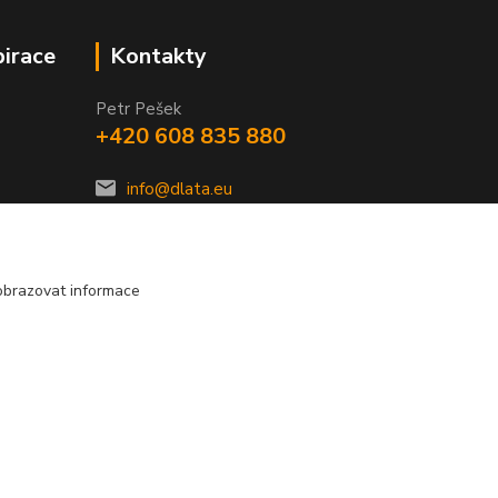
pirace
Kontakty
Petr Pešek
+420 608 835 880
info@dlata.eu
obrazovat informace
Vytvořeno na
Eshop-rychle.cz