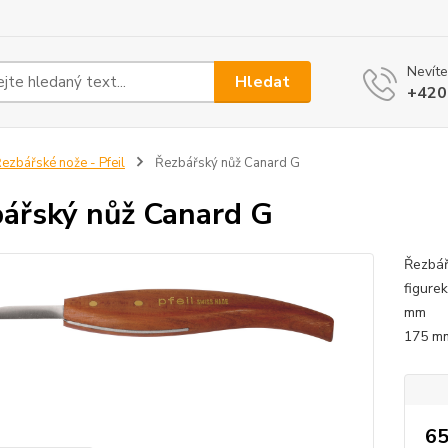
Nevíte
Hledat
+420
ezbářské nože - Pfeil
Řezbářský nůž Canard G
ářský nůž Canard G
Řezbář
figurek
mm Ru
175 
65