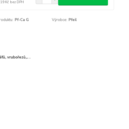
,19 Kč
bez DPH
roduktu:
Pf-Ca G
Výrobce:
Pfeil
fů, vrubořezů,.. .