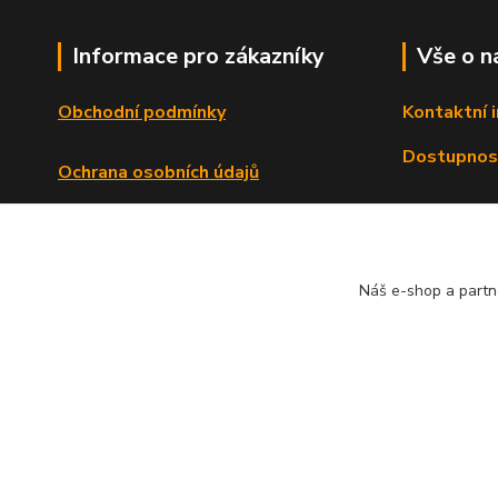
Informace pro zákazníky
Vše o n
Obchodní podmínky
Kontaktní 
Dostupnos
Ochrana osobních údajů
Reklamační řád
Formulář o odstoupení od smlouvy
Náš e-shop a partn
© Copyright 2013 - 2026 Dlata.eu