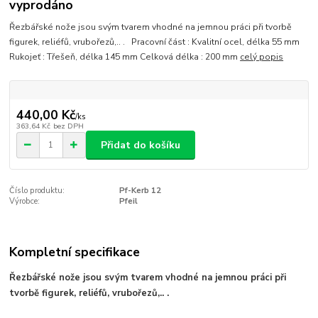
vyprodáno
Řezbářské nože jsou svým tvarem vhodné na jemnou práci při tvorbě
figurek, reliéfů, vrubořezů,.. . Pracovní část : Kvalitní ocel, délka 55 mm
Rukojeť : Třešeň, délka 145 mm Celková délka : 200 mm
celý popis
440,00 Kč
/
ks
363,64 Kč
bez DPH
Přidat do košíku
Číslo produktu:
Pf-Kerb 12
Výrobce:
Pfeil
Kompletní specifikace
Řezbářské nože jsou svým tvarem vhodné
na jemnou práci při
tvorbě figurek, reliéfů, vrubořezů,.. .