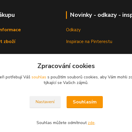
ákupu
Novinky - odkazy - ins
informace
Odkazy
t zboží
Inspirace na Pinterestu
Zpracování cookies
eři potřebují Váš
souhlas
s použitím souborů cookies, aby Vám mohli z
týkající se Vašich zájmů.
Souhlasím
Nastavení
Souhlas můžete odmítnout
zde
.