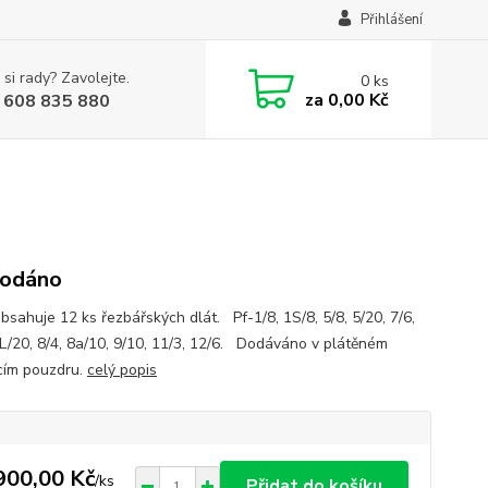
Přihlášení
 si rady? Zavolejte.
0
ks
za
0,00 Kč
 608 835 880
rodáno
bsahuje 12 ks řezbářských dlát. Pf-1/8, 1S/8, 5/8, 5/20, 7/6,
7L/20, 8/4, 8a/10, 9/10, 11/3, 12/6. Dodáváno v plátěném
cím pouzdru.
celý popis
900,00 Kč
/
ks
Přidat do košíku