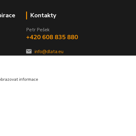
pirace
Kontakty
Petr Pešek
+420 608 835 880
info@dlata.eu
obrazovat informace
Vytvořeno na
Eshop-rychle.cz