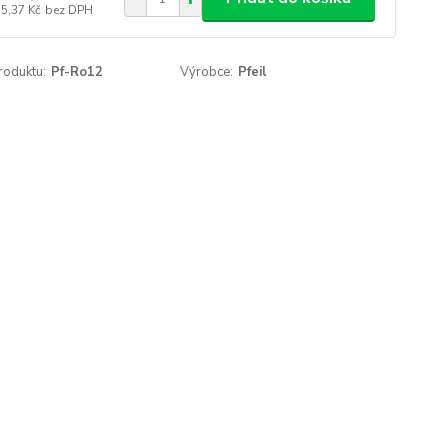
55,37 Kč
bez DPH
roduktu:
Pf-Ro12
Výrobce:
Pfeil