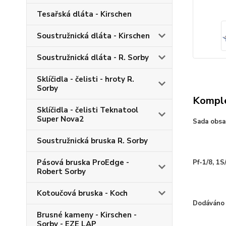
Tesařská dláta - Kirschen
Soustružnická dláta - Kirschen
Soustružnická dláta - R. Sorby
Sklíčidla - čelisti - hroty R.
Sorby
Komple
Sklíčidla - čelisti Teknatool
Super Nova2
Sada obsah
Soustružnická bruska R. Sorby
Pásová bruska ProEdge -
Pf-1/8, 1S/
Robert Sorby
Kotoučová bruska - Koch
Dodáváno 
Brusné kameny - Kirschen -
Sorby - EZE LAP