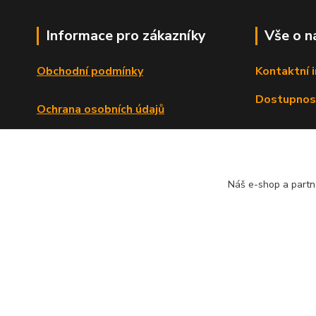
Informace pro zákazníky
Vše o n
Obchodní podmínky
Kontaktní 
Dostupnos
Ochrana osobních údajů
Reklamační řád
Formulář o odstoupení od smlouvy
Náš e-shop a partn
© Copyright 2013 - 2026 Dlata.eu