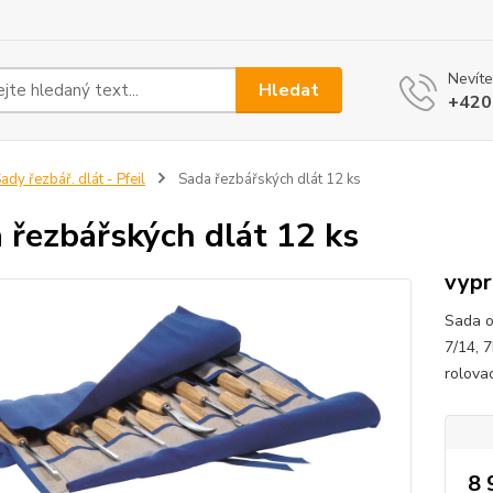
Nevíte
Hledat
+420
ady řezbář. dlát - Pfeil
Sada řezbářských dlát 12 ks
 řezbářských dlát 12 ks
vyp
Sada o
7/14, 
rolova
8 