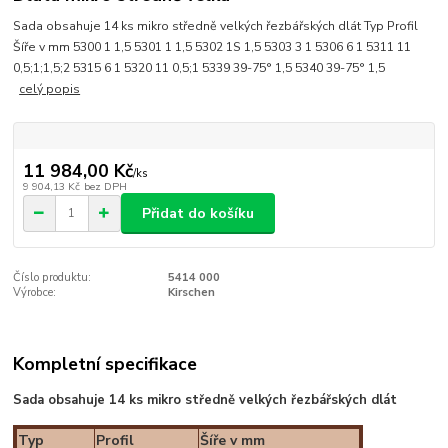
Sada obsahuje 14 ks mikro středně velkých řezbářských dlát Typ Profil
Šíře v mm 5300 1 1,5 5301 1 1,5 5302 1S 1,5 5303 3 1 5306 6 1 5311 11
0,5;1;1,5;2 5315 6 1 5320 11 0,5;1 5339 39-75° 1,5 5340 39-75° 1,5
celý popis
11 984,00 Kč
/
ks
9 904,13 Kč
bez DPH
Přidat do košíku
Číslo produktu:
5414 000
Výrobce:
Kirschen
Kompletní specifikace
Sada obsahuje 14 ks mikro středně
velkých
řezbářských dlát
Typ
Profil
Šíře v mm