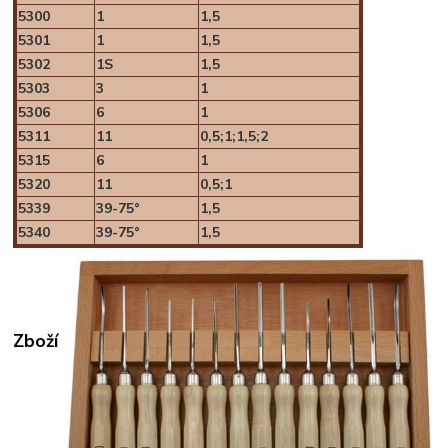
5300
1
1,5
5301
1
1,5
5302
1S
1,5
5303
3
1
5306
6
1
5311
11
0,5;1;1,5;2
5315
6
1
5320
11
0,5;1
5339
39-75°
1,5
5340
39-75°
1,5
Zboží