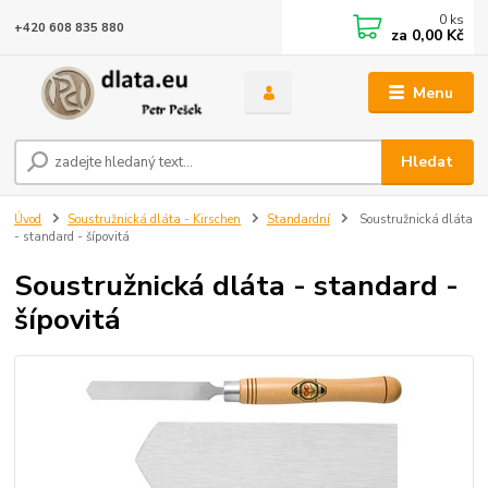
0
ks
+420 608 835 880
za
0,00 Kč
Menu
Hledat
Úvod
Soustružnická dláta - Kirschen
Standardní
Soustružnická dláta
- standard - šípovitá
Soustružnická dláta - standard -
šípovitá