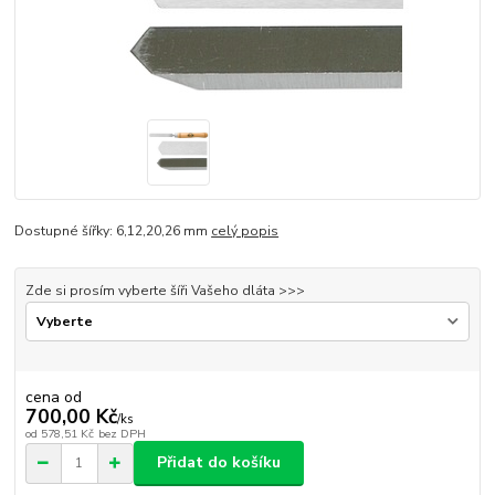
Dostupné šířky: 6,12,20,26 mm
celý popis
Zde si prosím vyberte šíři Vašeho dláta >>>
cena od
700,00 Kč
/
ks
od
578,51 Kč
bez DPH
Přidat do košíku