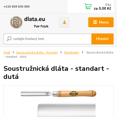
0
ks
+420 608 835 880
za
0,00 Kč
Menu
Hledat
Úvod
Soustružnická dláta - Kirschen
Standardní
Soustružnická dláta
- standart - dutá
Soustružnická dláta - standart -
dutá