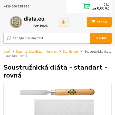
0
ks
+420 608 835 880
za
0,00 Kč
Menu
Hledat
Úvod
Soustružnická dláta - Kirschen
Standardní
Soustružnická dláta
- standart - rovná
Soustružnická dláta - standart -
rovná