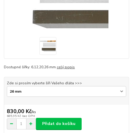
Dostupné šířky: 6,12,20,26 mm
celý popis
Zde si prosím vyberte šíři Vašeho dláta >>>
830,00 Kč
/
ks
685,95 Kč
bez DPH
Přidat do košíku