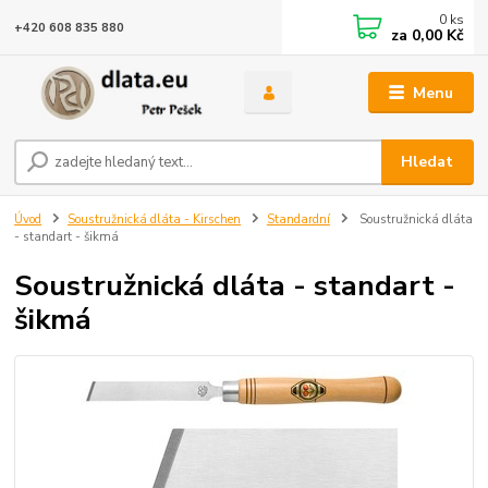
0
ks
+420 608 835 880
za
0,00 Kč
Menu
Hledat
Úvod
Soustružnická dláta - Kirschen
Standardní
Soustružnická dláta
- standart - šikmá
Soustružnická dláta - standart -
šikmá