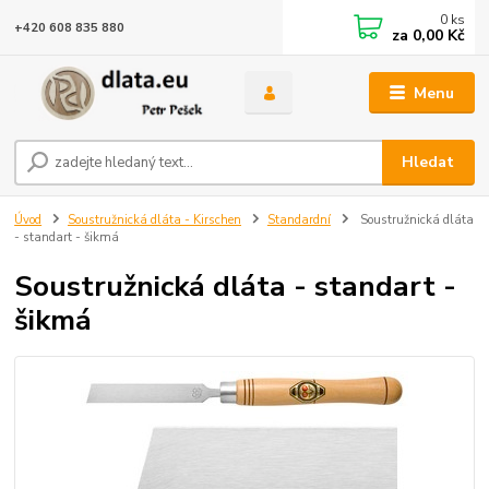
0
ks
+420 608 835 880
za
0,00 Kč
Menu
Hledat
Úvod
Soustružnická dláta - Kirschen
Standardní
Soustružnická dláta
- standart - šikmá
Soustružnická dláta - standart -
šikmá