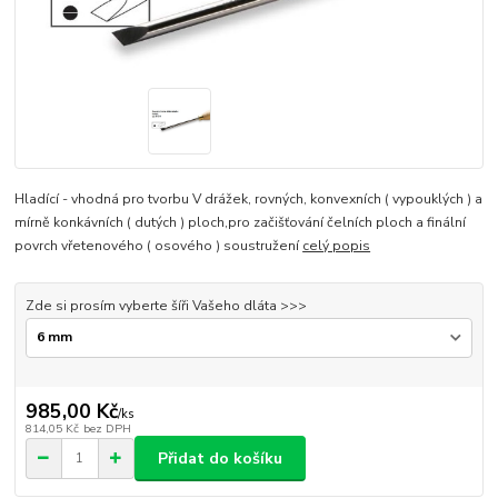
Hladící - vhodná pro tvorbu V drážek, rovných, konvexních ( vypouklých ) a
mírně konkávních ( dutých ) ploch,pro začišťování čelních ploch a finální
povrch vřetenového ( osového ) soustružení
celý popis
Zde si prosím vyberte šíři Vašeho dláta >>>
985,00 Kč
/
ks
814,05 Kč
bez DPH
Přidat do košíku