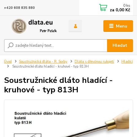
0
ks
+420 608 835 880
za
0,00 Kč
Menu
Hledat
Úvod
Soustružnická dláta - R. Sorby
Dláta s dřevěnou rukojetí
Hladící
Soustružnické dláto hladící - kruhové - typ 813H
Soustružnické dláto hladící -
kruhové - typ 813H