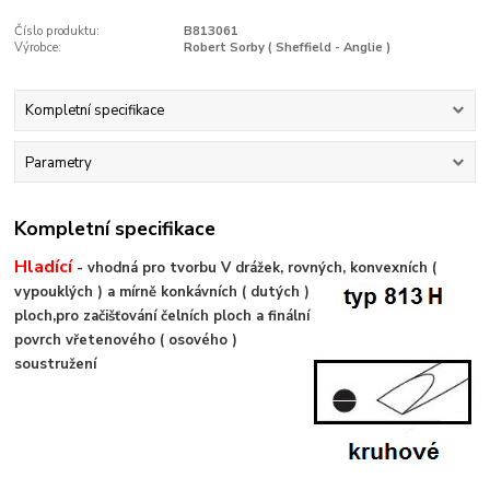
Číslo produktu:
B813061
Výrobce:
Robert Sorby ( Sheffield - Anglie )
Kompletní specifikace
Parametry
Kompletní specifikace
Hladící
- vhodná pro tvorbu V drážek, rovných, konvexních
(
vypouklých ) a mírně k
onkávních ( dutých )
ploch,pro začišťování čelních ploch a finální
povrch vřetenového ( osového )
soustružení