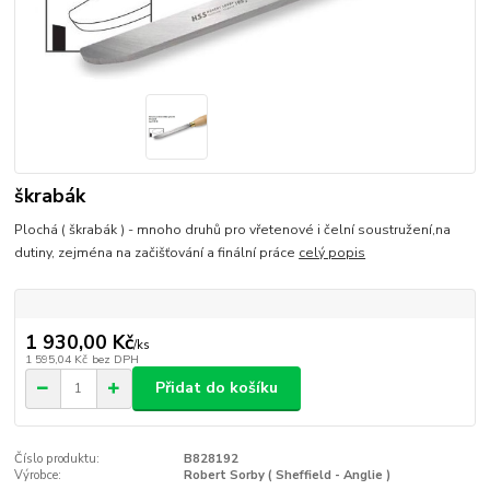
škrabák
Plochá ( škrabák ) - mnoho druhů pro vřetenové i čelní soustružení,na
dutiny, zejména na začišťování a finální práce
celý popis
1 930,00 Kč
/
ks
1 595,04 Kč
bez DPH
Přidat do košíku
Číslo produktu:
B828192
Výrobce:
Robert Sorby ( Sheffield - Anglie )