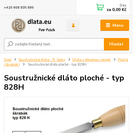
0
ks
+420 608 835 880
za
0,00 Kč
Menu
Hledat
Úvod
Soustružnická dláta - R. Sorby
Dláta s dřevěnou rukojetí
Plochá
( škrabák )
Soustružnické dláto ploché - typ 828H
Soustružnické dláto ploché - typ
828H