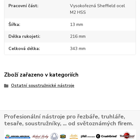
Pracovní část
Vysokořezná Sheffield ocel
M2 HSS
Šířka
13 mm
Délka rukojeti
216 mm
Celková délka
343 mm
Zboží zařazeno v kategoriích
Ostatní soustružnické nástroje
Profesionální nástroje pro řezbáře, truhláře,
tesaře, soustružníky, ... od světoznámých firem.