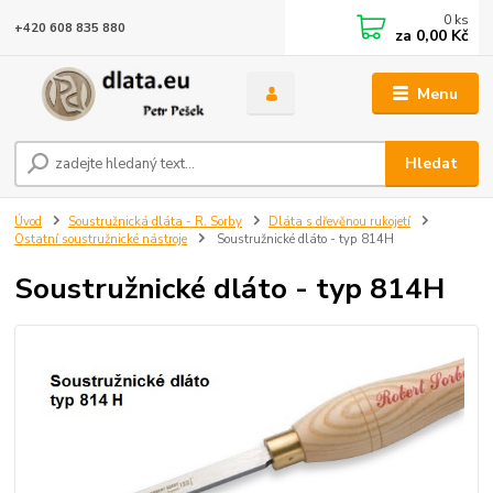
0
ks
+420 608 835 880
za
0,00 Kč
Menu
Hledat
Úvod
Soustružnická dláta - R. Sorby
Dláta s dřevěnou rukojetí
Ostatní soustružnické nástroje
Soustružnické dláto - typ 814H
Soustružnické dláto - typ 814H