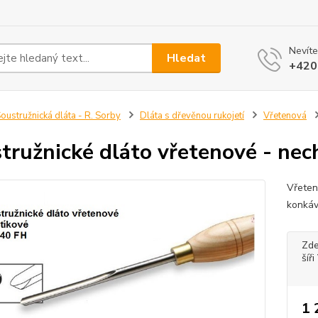
Nevíte
Hledat
+420
oustružnická dláta - R. Sorby
Dláta s dřevěnou rukojetí
Vřetenová
tružnické dláto vřetenové - nec
Vřeteno
konkáv
Zde
šíř
1 