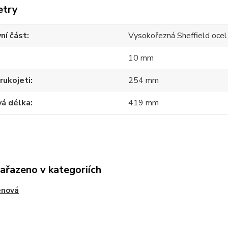
etry
ní část
Vysokořezná Sheffield oce
10 mm
rukojeti
254 mm
vá délka
419 mm
zařazeno v kategoriích
enová