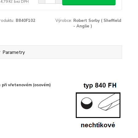
24,79 Kč
bez DPH
roduktu:
B840F102
Výrobce:
Robert Sorby ( Sheffield
- Anglie )
Parametry
 při vřet
enovém (osovém)