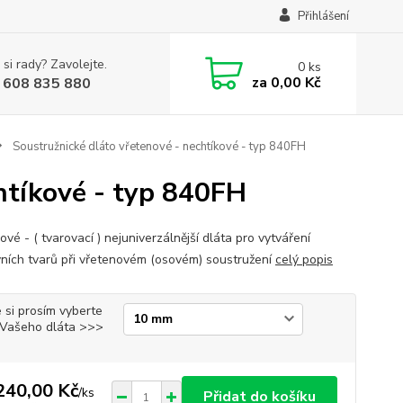
Přihlášení
 si rady? Zavolejte.
0
ks
za
0,00 Kč
 608 835 880
Soustružnické dláto vřetenové - nechtíkové - typ 840FH
htíkové - typ 840FH
vé - ( tvarovací ) nejuniverzálnější dláta pro vytváření
ních tvarů při vřetenovém (osovém) soustružení
celý popis
 si prosím vyberte
i Vašeho dláta >>>
240,00 Kč
/
ks
Přidat do košíku