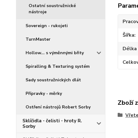
Param
Ostatní soustružnické
nástroje
Pracov
Sovereign - rukojeti
Šířka
TurnMaster
Délka 
Hollow... s výměnnými břity
Celko
Spiralling & Texturing systém
Sady soustružnických dlát
Přípravky - měrky
Zboží 
Ostření nástrojů Robert Sorby
Vřet
Sklíčidla - čelisti - hroty R.
Sorby