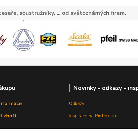
tesaře, soustružníky, ... od světoznámých firem.
ákupu
Novinky - odkazy - ins
informace
Odkazy
t zboží
Inspirace na Pinterestu