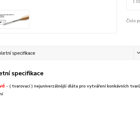
1 0
Číslo p
etní specifikace
tní specifikace
vé
- ( tvarovací ) nejuniverzálnější dláta pro vytváření konkávních
tvarů
ní