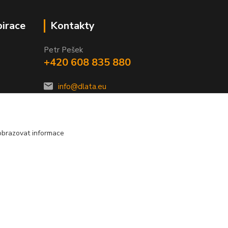
pirace
Kontakty
Petr Pešek
+420 608 835 880
info@dlata.eu
obrazovat informace
Vytvořeno na
Eshop-rychle.cz