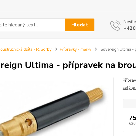
Nevíte
Hledat
+420
oustružnická dláta - R. Sorby
Přípravky - měrky
Sovereign Ultima - 
reign Ultima - přípravek na bro
Přípra
celý p
75
626