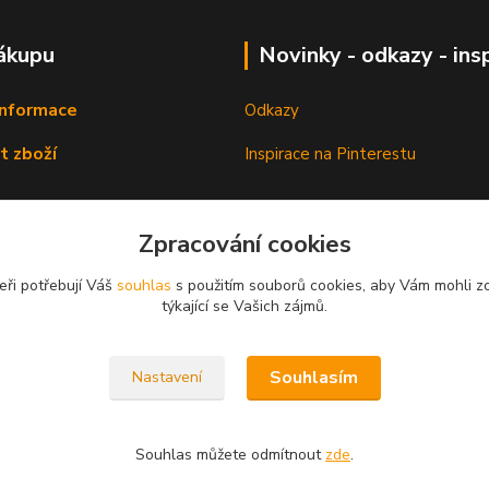
ákupu
Novinky - odkazy - ins
informace
Odkazy
t zboží
Inspirace na Pinterestu
Zpracování cookies
eři potřebují Váš
souhlas
s použitím souborů cookies, aby Vám mohli z
týkající se Vašich zájmů.
Souhlasím
Nastavení
Souhlas můžete odmítnout
zde
.