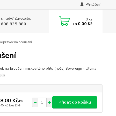
Přihlášení
 si rady? Zavolejte.
0
ks
za
0,00 Kč
 608 835 880
přípravek na broušení
ušení
vek na broušení miskovitého břitu (nože) Sovereign - Ultima
opis
8,00 Kč
/
ks
Přidat do košíku
,45 Kč
bez DPH