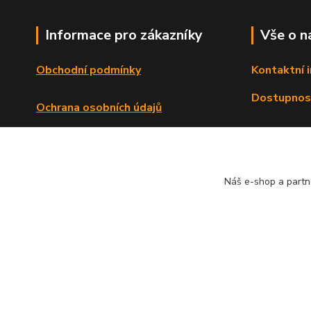
Informace pro zákazníky
Vše o n
Obchodní podmínky
Kontaktní 
Dostupnos
Ochrana osobních údajů
Reklamační řád
Formulář o odstoupení od smlouvy
Náš e-shop a partn
© Copyright 2013 - 2026 Dlata.eu