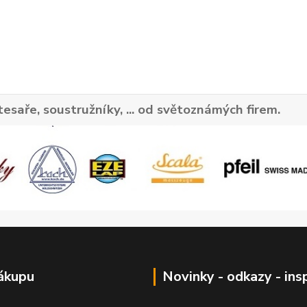
tesaře, soustružníky, ... od světoznámých firem.
ákupu
Novinky - odkazy - ins