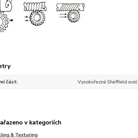
etry
ní část
Vysokořezná Sheffield oce
zařazeno v kategoriích
lling & Texturing