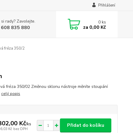
Přihlášení
 si rady? Zavolejte.
0
ks
za
0,00 Kč
 608 835 880
vá fréza 350/2
m
ová fréza 350/02 Změnou sklonu nástroje měníte stoupání
.
celý popis
302,00 Kč
/
ks
Přidat do košíku
76,03 Kč
bez DPH