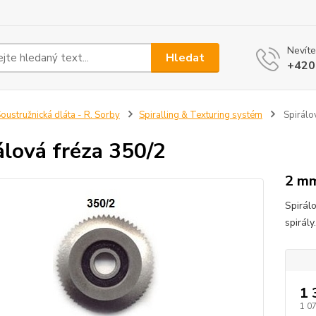
Nevíte
Hledat
+420
oustružnická dláta - R. Sorby
Spiralling & Texturing systém
Spirálo
álová fréza 350/2
2 m
Spirál
spirály
1 
1 0