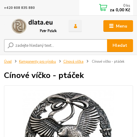
0
ks
+420 608 835 880
za
0,00 Kč
Menu
Hledat
Úvod
Komponenty pro výrobu
Cínová víčka
Cínové víčko - ptáček
Cínové víčko - ptáček