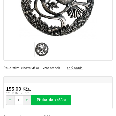
Dekorativní cínové víčko - vzor ptáček
celý popis
155,00 Kč
/
ks
128,10 Kč
bez DPH
Přidat do košíku