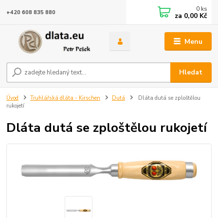
0
ks
+420 608 835 880
za
0,00 Kč
Menu
Hledat
Úvod
Truhlářská dláta - Kirschen
Dutá
Dláta dutá se zploštělou
rukojetí
Dláta dutá se zploštělou rukojetí