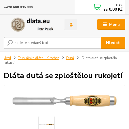
0
ks
+420 608 835 880
za
0,00 Kč
Menu
Hledat
Úvod
Truhlářská dláta - Kirschen
Dutá
Dláta dutá se zploštělou
rukojetí
Dláta dutá se zploštělou rukojetí